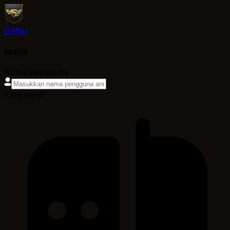
Daftar
login
Nama pengguna
Kata sandi