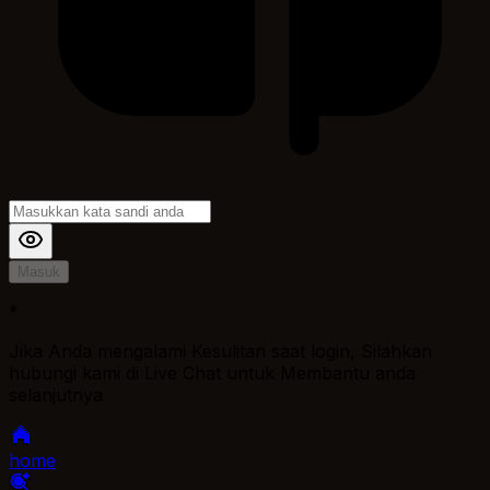
Masuk
*
Jika Anda mengalami Kesulitan saat login, Silahkan
hubungi kami di Live Chat untuk Membantu anda
selanjutnya
home