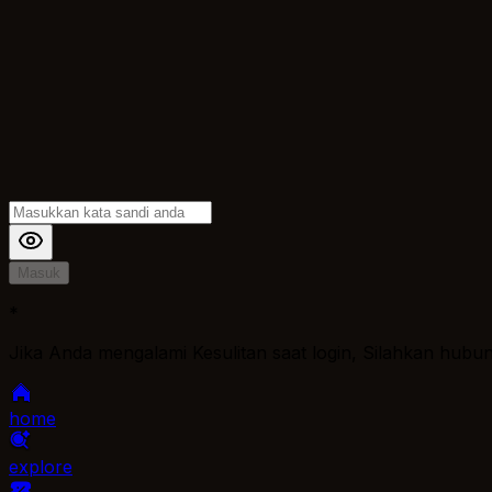
Masuk
*
Jika Anda mengalami Kesulitan saat login, Silahkan hubu
home
explore