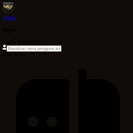
Daftar
login
Nama pengguna
Kata sandi