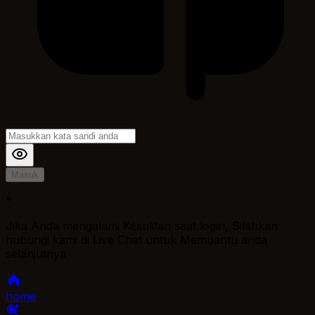
Masuk
*
Jika Anda mengalami Kesulitan saat login, Silahkan
hubungi kami di Live Chat untuk Membantu anda
selanjutnya
home