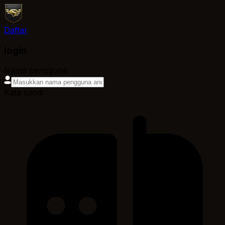
Daftar
login
Nama pengguna
Kata sandi