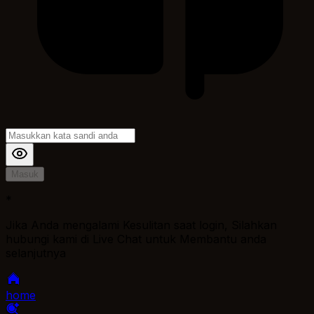
Masuk
*
Jika Anda mengalami Kesulitan saat login, Silahkan
hubungi kami di Live Chat untuk Membantu anda
selanjutnya
home