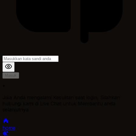
Masuk
*
Jika Anda mengalami Kesulitan saat login, Silahkan
hubungi kami di Live Chat untuk Membantu anda
selanjutnya
home