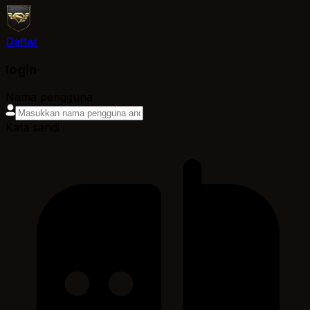
Daftar
login
Nama pengguna
Kata sandi