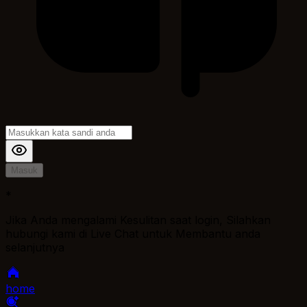
Masuk
*
Jika Anda mengalami Kesulitan saat login, Silahkan
hubungi kami di Live Chat untuk Membantu anda
selanjutnya
home