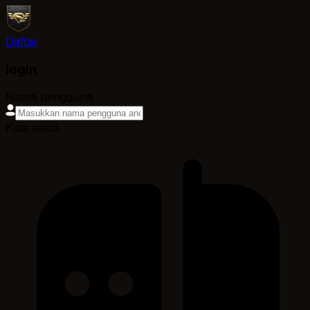
Daftar
login
Nama pengguna
Kata sandi