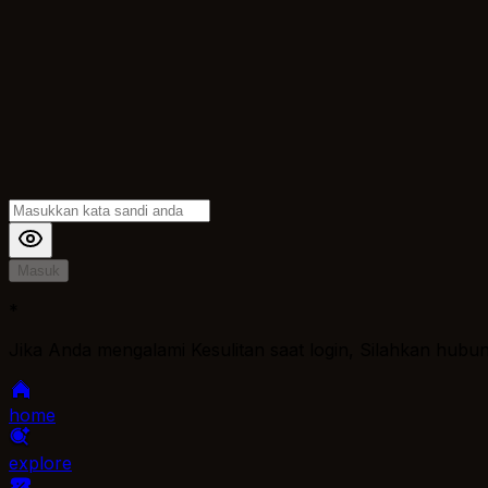
Masuk
*
Jika Anda mengalami Kesulitan saat login, Silahkan hubu
home
explore