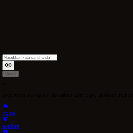
Masuk
*
Jika Anda mengalami Kesulitan saat login, Silahkan hubu
home
explore