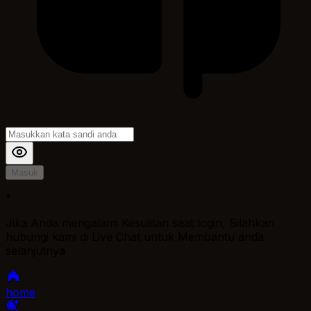
Masuk
*
Jika Anda mengalami Kesulitan saat login, Silahkan
hubungi kami di Live Chat untuk Membantu anda
selanjutnya
home