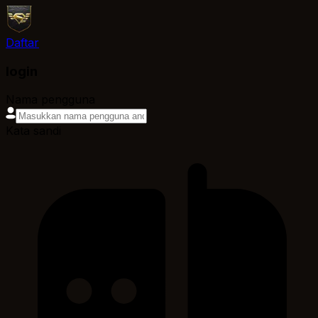
Daftar
login
Nama pengguna
Kata sandi