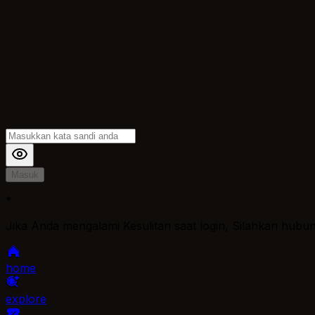
Masuk
*
Jika Anda mengalami Kesulitan saat login, Silahkan hubu
home
explore