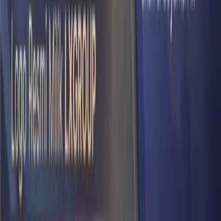
untuk melindungi setiap detail transaksi dan informasi
pribadi Anda. Bergabung di situs slot gacor maxwin
SINTOTO berarti Anda berada di lingkungan yang aman,
di mana setiap aspek operasional dilakukan secara
profesional sesuai dengan standar industri hiburan digital
global tahun 2026.
Pastikan Anda selalu menggunakan link resmi untuk
mengakses SINTOTO. Kami menyediakan
link alternatif
terbaru yang dirancang khusus untuk memberikan
akses situs slot gacor maxwin yang stabil dan bebas dari
kendala blokir nawala. Melalui link ini, Anda juga bisa
langsung menikmati kemudahan slot deposit qris
terpercaya yang sangat responsif, baik saat diakses
menggunakan perangkat mobile Android, iOS, maupun
desktop komputer Anda.
Segera selesaikan proses daftar SINTOTO dan nikmati
layanan pelanggan bintang lima yang tersedia setiap
saat. Kami tidak hanya dikenal sebagai situs slot gacor