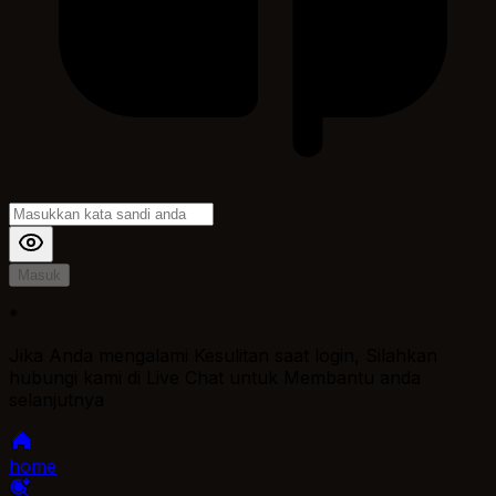
Masuk
*
Jika Anda mengalami Kesulitan saat login, Silahkan
hubungi kami di Live Chat untuk Membantu anda
selanjutnya
home