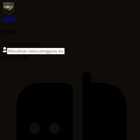
Daftar
login
Nama pengguna
Kata sandi