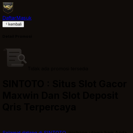
Daftar
Masuk
kembali
Detail Promosi
Tidak ada promosi tersedia
SINTOTO : Situs Slot Gacor
Maxwin Dan Slot Deposit
Qris Terpercaya
Selamat datang di SINTOTO
, gerbang utama bagi Anda