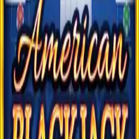
pribadi Anda. Bergabung di situs slot gacor maxwin
SINTOTO berarti Anda berada di lingkungan yang aman,
di mana setiap aspek operasional dilakukan secara
profesional sesuai dengan standar industri hiburan digital
global tahun 2026.
Pastikan Anda selalu menggunakan link resmi untuk
mengakses SINTOTO. Kami menyediakan
link alternatif
terbaru yang dirancang khusus untuk memberikan
akses situs slot gacor maxwin yang stabil dan bebas dari
kendala blokir nawala. Melalui link ini, Anda juga bisa
langsung menikmati kemudahan slot deposit qris
terpercaya yang sangat responsif, baik saat diakses
menggunakan perangkat mobile Android, iOS, maupun
desktop komputer Anda.
Segera selesaikan proses daftar SINTOTO dan nikmati
layanan pelanggan bintang lima yang tersedia setiap
saat. Kami tidak hanya dikenal sebagai situs slot gacor