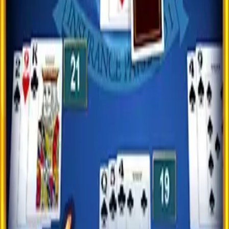
memberikan pengalaman bermain yang berkualitas
tinggi, memastikan setiap putaran memberikan peluang
terbaik untuk mencapai hasil maksimal dengan
dukungan keamanan data yang sangat ketat.
Kemudahan transaksi adalah prioritas kami di SINTOTO.
Melalui fitur slot deposit qris terpercaya, Anda kini dapat
melakukan pengisian saldo hanya dalam hitungan detik
secara otomatis selama 24 jam penuh. Sistem QRIS di
SINTOTO telah terintegrasi dengan berbagai aplikasi
pembayaran digital, memudahkan member untuk segera
masuk ke
situs slot gacor maxwin
tanpa harus
menunggu lama atau melalui proses konfirmasi manual
yang rumit.
Keamanan akun dan privasi member merupakan fondasi
utama di SINTOTO. Sebagai penyedia slot deposit qris
terpercaya, kami menerapkan protokol enkripsi terbaru
untuk melindungi setiap detail transaksi dan informasi