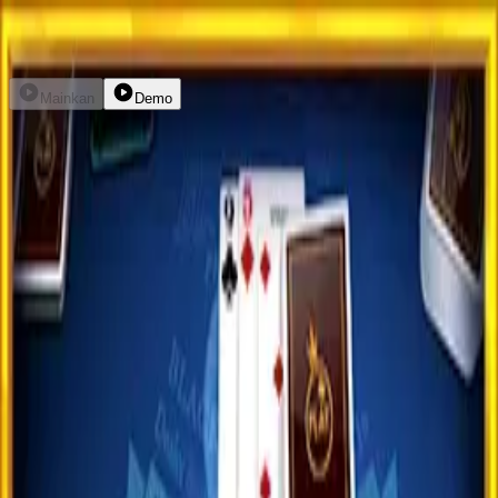
Daftar
Masuk
Mainkan
Demo
American Blackjack
pragmatic
kembali
SINTOTO : Situs Slot Gacor
Maxwin Dan Slot Deposit
Qris Terpercaya
Selamat datang di SINTOTO
, gerbang utama bagi Anda
yang mencari situs slot gacor maxwin dengan sistem
permainan paling adil dan transparan. Sebagai platform
terdepan di tahun 2026, SINTOTO menghadirkan
teknologi server mutakhir yang menjamin kelancaran
akses bagi setiap member. Kami berkomitmen