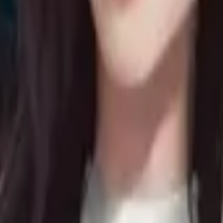
okNet