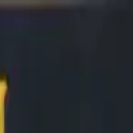
- SUPER RICH
LUCKYSPIN!! RODA BONUS MINGGUAN
B