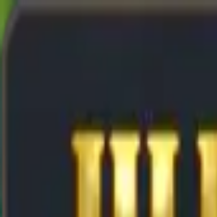
Whatsapp
Telegram
BUKTI WD
REE SPIN 17✘ SPESIAL PRAGMATIC
CASHBACK SPESIAL 
 – TO 1X!
CASHBACK LIVEGAME