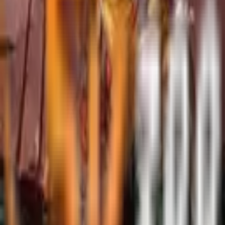
permainan paling adil dan transparan. Sebagai platform
terdepan di tahun 2026, SINTOTO menghadirkan
teknologi server mutakhir yang menjamin kelancaran
akses bagi setiap member. Kami berkomitmen
memberikan pengalaman bermain yang berkualitas
tinggi, memastikan setiap putaran memberikan peluang
terbaik untuk mencapai hasil maksimal dengan
dukungan keamanan data yang sangat ketat.
Kemudahan transaksi adalah prioritas kami di SINTOTO.
Melalui fitur slot deposit qris terpercaya, Anda kini dapat
melakukan pengisian saldo hanya dalam hitungan detik
secara otomatis selama 24 jam penuh. Sistem QRIS di
SINTOTO telah terintegrasi dengan berbagai aplikasi
pembayaran digital, memudahkan member untuk segera
masuk ke
situs slot gacor maxwin
tanpa harus
menunggu lama atau melalui proses konfirmasi manual
yang rumit.