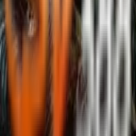
Keamanan akun dan privasi member merupakan fondasi
utama di SINTOTO. Sebagai penyedia slot deposit qris
terpercaya, kami menerapkan protokol enkripsi terbaru
untuk melindungi setiap detail transaksi dan informasi
pribadi Anda. Bergabung di situs slot gacor maxwin
SINTOTO berarti Anda berada di lingkungan yang aman,
di mana setiap aspek operasional dilakukan secara
profesional sesuai dengan standar industri hiburan digital
global tahun 2026.
Pastikan Anda selalu menggunakan link resmi untuk
mengakses SINTOTO. Kami menyediakan
link alternatif
terbaru yang dirancang khusus untuk memberikan
akses situs slot gacor maxwin yang stabil dan bebas dari
kendala blokir nawala. Melalui link ini, Anda juga bisa
langsung menikmati kemudahan slot deposit qris
terpercaya yang sangat responsif, baik saat diakses
menggunakan perangkat mobile Android, iOS, maupun
desktop komputer Anda.