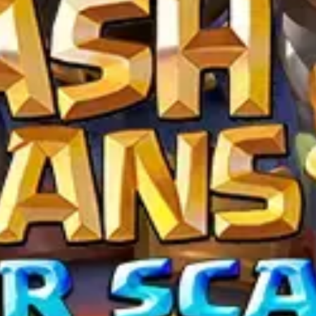
ma di SINTOTO. Sebagai penyedia slot deposit qris terpe
 Anda. Bergabung di situs slot gacor maxwin SINTOTO berart
gan standar industri hiburan digital global tahun 2026.
engakses SINTOTO. Kami menyediakan
link alternatif
terbaru 
ir nawala. Melalui link ini, Anda juga bisa langsung menik
bile Android, iOS, maupun desktop komputer Anda.
nan pelanggan bintang lima yang tersedia setiap saat. Kami
an member melalui bantuan teknis yang sigap. Integrasi slo
ing andal dan konsisten di kelasnya bagi seluruh pengguna 