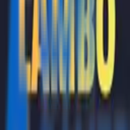
/
104
Game
Page
1
of
5
SINTOTO : Situs Slot Gacor
Maxwin Dan Slot Deposit
Qris Terpercaya
Selamat datang di SINTOTO
, gerbang utama bagi Anda
yang mencari situs slot gacor maxwin dengan sistem
permainan paling adil dan transparan. Sebagai platform
terdepan di tahun 2026, SINTOTO menghadirkan
teknologi server mutakhir yang menjamin kelancaran
akses bagi setiap member. Kami berkomitmen
memberikan pengalaman bermain yang berkualitas
tinggi, memastikan setiap putaran memberikan peluang
terbaik untuk mencapai hasil maksimal dengan