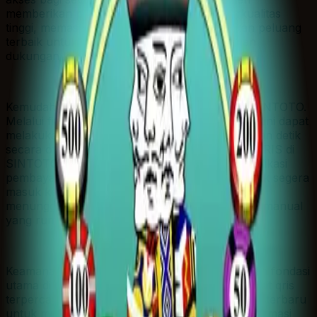
memberikan pengalaman bermain yang berkualitas
tinggi, memastikan setiap putaran memberikan peluang
terbaik untuk mencapai hasil maksimal dengan
dukungan keamanan data yang sangat ketat.
Kemudahan transaksi adalah prioritas kami di SINTOTO.
Melalui fitur slot deposit qris terpercaya, Anda kini dapat
melakukan pengisian saldo hanya dalam hitungan detik
secara otomatis selama 24 jam penuh. Sistem QRIS di
SINTOTO telah terintegrasi dengan berbagai aplikasi
pembayaran digital, memudahkan member untuk segera
masuk ke
situs slot gacor maxwin
tanpa harus
menunggu lama atau melalui proses konfirmasi manual
yang rumit.
Keamanan akun dan privasi member merupakan fondasi
utama di SINTOTO. Sebagai penyedia slot deposit qris
terpercaya, kami menerapkan protokol enkripsi terbaru
untuk melindungi setiap detail transaksi dan informasi