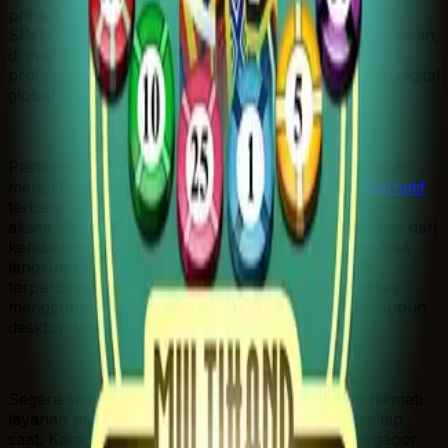
pribadi Anda. Bergabung di situs slot gacor maxwin
SINTOTO berarti Anda berada di lingkungan yang aman,
di mana setiap aspek operasional dilakukan secara
profesional sesuai dengan standar industri hiburan digital
global tahun 2026.
Pastikan Anda selalu menggunakan link resmi untuk
mengakses SINTOTO. Kami menyediakan
link alternatif
terbaru yang dirancang khusus untuk memberikan
akses situs slot gacor maxwin yang stabil dan bebas dari
kendala blokir nawala. Melalui link ini, Anda juga bisa
langsung menikmati kemudahan slot deposit qris
terpercaya yang sangat responsif, baik saat diakses
menggunakan perangkat mobile Android, iOS, maupun
desktop komputer Anda.
Segera selesaikan proses daftar SINTOTO dan nikmati
layanan pelanggan bintang lima yang tersedia setiap
saat. Kami tidak hanya dikenal sebagai situs slot gacor