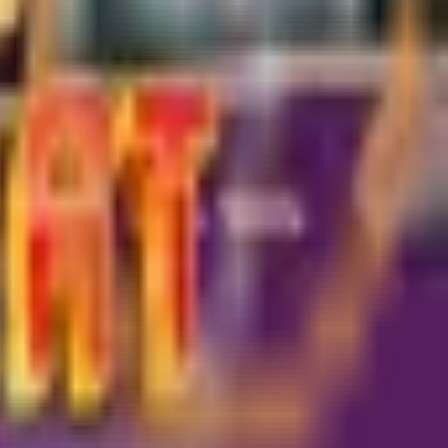
rcaya, kami menerapkan protokol enkripsi terbaru untuk
i Anda berada di lingkungan yang aman, di mana setiap
yang dirancang khusus untuk memberikan akses situs
mati kemudahan slot deposit qris terpercaya yang sangat
 tidak hanya dikenal sebagai situs slot gacor maxwin,
t deposit qris terpercaya dan dukungan tim profesional
di Indonesia.