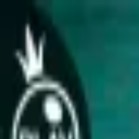
Daftar
Masuk
casino
Cari Permainan
super sic bo
plinko+
clash of clans super rich
all stars - world cup 2026
world cup 2026
crash game
for you
slot
live casino
4
arcade
fishing
2603
635
104
21
Provider :
All
Filter :
TERKENAL
Clash of Clans Crash Mania SUPER RICH
SUPER RICH