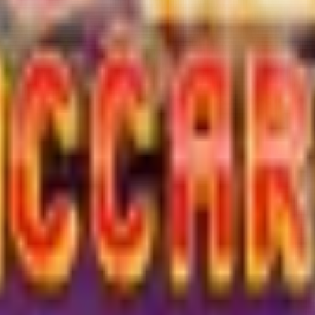
ma di SINTOTO. Sebagai penyedia slot deposit qris terpe
 Anda. Bergabung di situs slot gacor maxwin SINTOTO berart
gan standar industri hiburan digital global tahun 2026.
engakses SINTOTO. Kami menyediakan
link alternatif
terbaru 
ir nawala. Melalui link ini, Anda juga bisa langsung menik
bile Android, iOS, maupun desktop komputer Anda.
nan pelanggan bintang lima yang tersedia setiap saat. Kami
an member melalui bantuan teknis yang sigap. Integrasi slo
ing andal dan konsisten di kelasnya bagi seluruh pengguna 