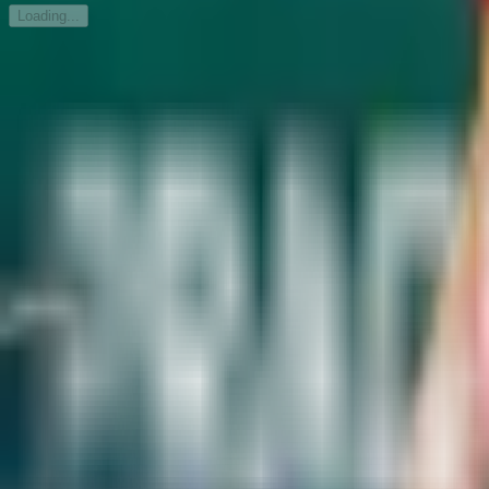
Loading...
24
/
635
Game
Page
1
of
27
SINTOTO : Situs Slot Gacor 
Selamat datang di SINTOTO
, gerbang utama bagi Anda ya
di tahun 2026, SINTOTO menghadirkan teknologi server
yang berkualitas tinggi, memastikan setiap putaran mem
Kemudahan transaksi adalah prioritas kami di SINTOTO. Mel
secara otomatis selama 24 jam penuh. Sistem QRIS di SI
situs slot gacor maxwin
tanpa harus menunggu lama atau m