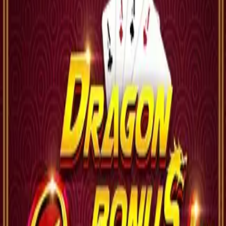
memberikan pengalaman bermain yang berkualitas
tinggi, memastikan setiap putaran memberikan peluang
terbaik untuk mencapai hasil maksimal dengan
dukungan keamanan data yang sangat ketat.
Kemudahan transaksi adalah prioritas kami di SINTOTO.
Melalui fitur slot deposit qris terpercaya, Anda kini dapat
melakukan pengisian saldo hanya dalam hitungan detik
secara otomatis selama 24 jam penuh. Sistem QRIS di
SINTOTO telah terintegrasi dengan berbagai aplikasi
pembayaran digital, memudahkan member untuk segera
masuk ke
situs slot gacor maxwin
tanpa harus
menunggu lama atau melalui proses konfirmasi manual
yang rumit.
Keamanan akun dan privasi member merupakan fondasi
utama di SINTOTO. Sebagai penyedia slot deposit qris
terpercaya, kami menerapkan protokol enkripsi terbaru
untuk melindungi setiap detail transaksi dan informasi