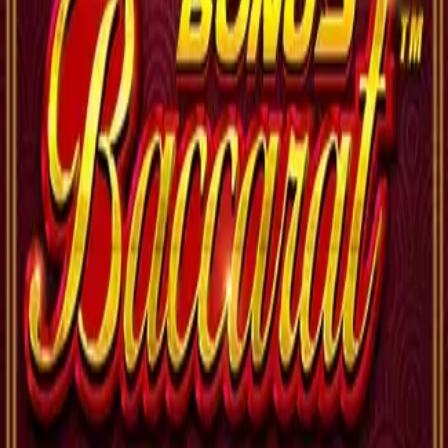
pribadi Anda. Bergabung di situs slot gacor maxwin
SINTOTO berarti Anda berada di lingkungan yang aman,
di mana setiap aspek operasional dilakukan secara
profesional sesuai dengan standar industri hiburan digital
global tahun 2026.
Pastikan Anda selalu menggunakan link resmi untuk
mengakses SINTOTO. Kami menyediakan
link alternatif
terbaru yang dirancang khusus untuk memberikan
akses situs slot gacor maxwin yang stabil dan bebas dari
kendala blokir nawala. Melalui link ini, Anda juga bisa
langsung menikmati kemudahan slot deposit qris
terpercaya yang sangat responsif, baik saat diakses
menggunakan perangkat mobile Android, iOS, maupun
desktop komputer Anda.
Segera selesaikan proses daftar SINTOTO dan nikmati
layanan pelanggan bintang lima yang tersedia setiap
saat. Kami tidak hanya dikenal sebagai situs slot gacor