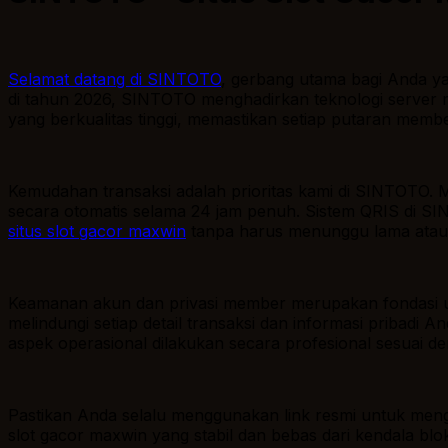
Selamat datang di SINTOTO
, gerbang utama bagi Anda ya
di tahun 2026, SINTOTO menghadirkan teknologi server
yang berkualitas tinggi, memastikan setiap putaran mem
Kemudahan transaksi adalah prioritas kami di SINTOTO. Mel
secara otomatis selama 24 jam penuh. Sistem QRIS di SI
situs slot gacor maxwin
tanpa harus menunggu lama atau m
Keamanan akun dan privasi member merupakan fondasi uta
melindungi setiap detail transaksi dan informasi pribadi
aspek operasional dilakukan secara profesional sesuai den
Pastikan Anda selalu menggunakan link resmi untuk m
slot gacor maxwin yang stabil dan bebas dari kendala blok