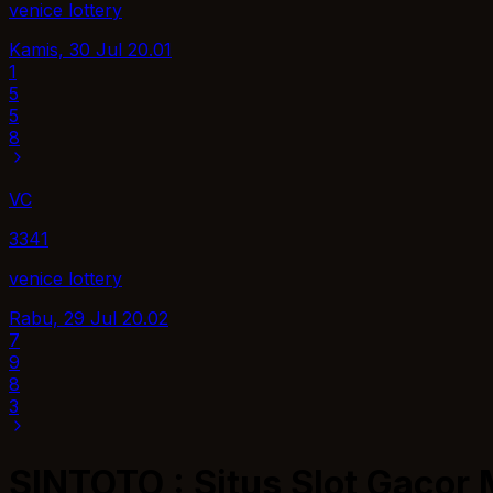
venice lottery
Kamis, 30 Jul
20.01
1
5
5
8
VC
3341
venice lottery
Rabu, 29 Jul
20.02
7
9
8
3
SINTOTO : Situs Slot Gacor 