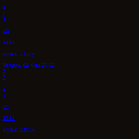
1
4
1
VC
3345
venice lottery
Minggu, 02 Agu
20.02
7
7
0
4
VC
3344
venice lottery