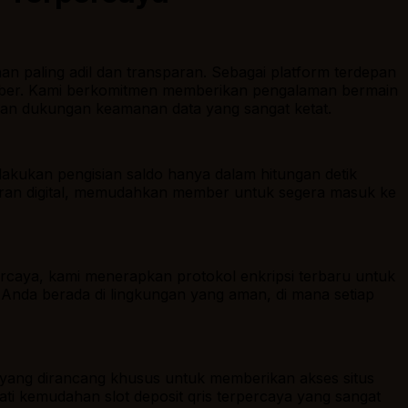
n paling adil dan transparan. Sebagai platform terdepan
ember. Kami berkomitmen memberikan pengalaman bermain
ngan dukungan keamanan data yang sangat ketat.
elakukan pengisian saldo hanya dalam hitungan detik
yaran digital, memudahkan member untuk segera masuk ke
rcaya, kami menerapkan protokol enkripsi terbaru untuk
i Anda berada di lingkungan yang aman, di mana setiap
yang dirancang khusus untuk memberikan akses situs
mati kemudahan slot deposit qris terpercaya yang sangat