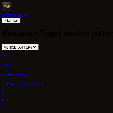
Daftar
Masuk
kembali
Keluaran Togel
venice lotte
VENICE LOTTERY
VC
3350
venice lottery
Jumat, 07 Agu
20.00
6
8
2
3