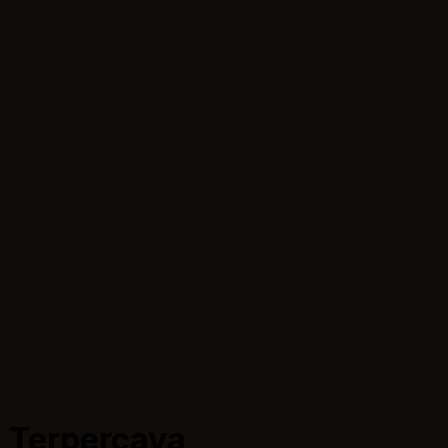
s Terpercaya