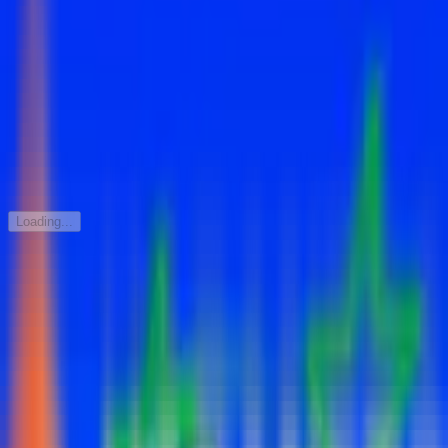
Aces and Eights 5 Hand
Habanero
Aces and Eights 50 Hand
Habanero
Aces and Eights 10 Hand
Habanero
Aces and Eights 1 Hand
Habanero
Aces and Eights 100 Hand
Habanero
All American Poker 1 Hand
Habanero
All American Poker 5 Hand
Habanero
All American Poker 100 Hand
Habanero
All American Poker 50 Hand
Habanero
Bonus Deuces Wild 1 Hand
Habanero
Bonus Deuces Wild 10 Hand
Habanero
Loading...
24
/
62
Game
Page
1
of
3
SINTOTO : Situs Slot Gacor
Maxwin Dan Slot Deposit
Qris Terpercaya