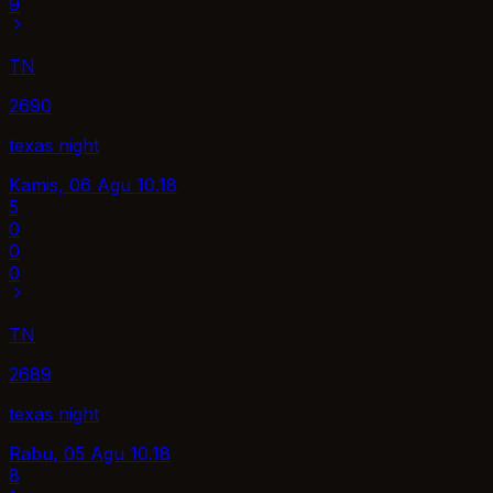
9
TN
2690
texas night
Kamis, 06 Agu
10.18
5
0
0
0
TN
2689
texas night
Rabu, 05 Agu
10.18
8