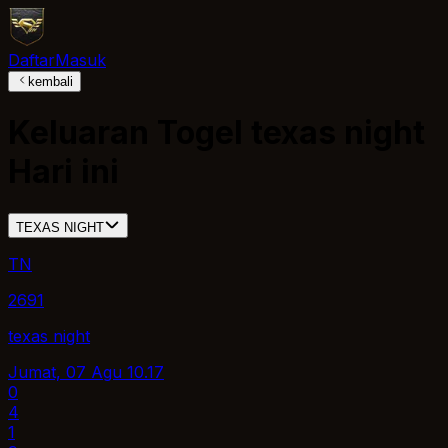
Daftar
Masuk
kembali
Keluaran Togel
texas night
Hari ini
TEXAS NIGHT
TN
2691
texas night
Jumat, 07 Agu
10.17
0
4
1