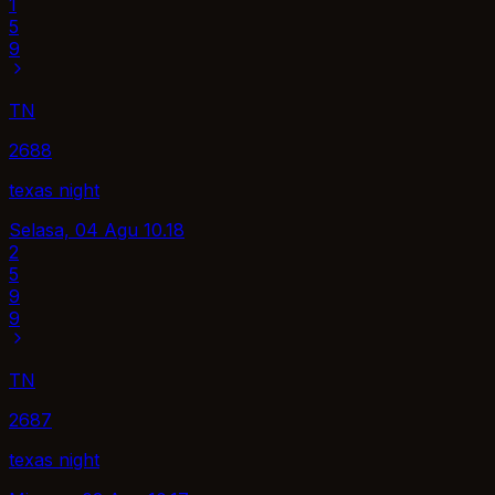
1
5
9
TN
2688
texas night
Selasa, 04 Agu
10.18
2
5
9
9
TN
2687
texas night