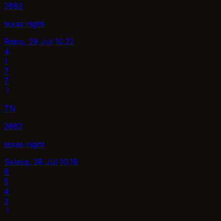
2683
texas night
Rabu, 29 Jul
10.22
4
1
7
7
TN
2682
texas night
Selasa, 28 Jul
10.19
8
5
4
3