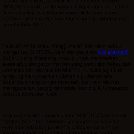
pribadi Anda. Bergabung di situs slot gacor maxwin
SINTOTO berarti Anda berada di lingkungan yang aman,
di mana setiap aspek operasional dilakukan secara
profesional sesuai dengan standar industri hiburan digital
global tahun 2026.
Pastikan Anda selalu menggunakan link resmi untuk
mengakses SINTOTO. Kami menyediakan
link alternatif
terbaru yang dirancang khusus untuk memberikan
akses situs slot gacor maxwin yang stabil dan bebas dari
kendala blokir nawala. Melalui link ini, Anda juga bisa
langsung menikmati kemudahan slot deposit qris
terpercaya yang sangat responsif, baik saat diakses
menggunakan perangkat mobile Android, iOS, maupun
desktop komputer Anda.
Segera selesaikan proses daftar SINTOTO dan nikmati
layanan pelanggan bintang lima yang tersedia setiap
saat. Kami tidak hanya dikenal sebagai situs slot gacor
maxwin, tetapi juga sebagai platform yang peduli