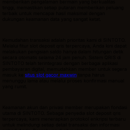
memberikan pengalaman bermain yang berkualitas
tinggi, memastikan setiap putaran memberikan peluang
terbaik untuk mencapai hasil maksimal dengan
dukungan keamanan data yang sangat ketat.
Kemudahan transaksi adalah prioritas kami di SINTOTO.
Melalui fitur slot deposit qris terpercaya, Anda kini dapat
melakukan pengisian saldo hanya dalam hitungan detik
secara otomatis selama 24 jam penuh. Sistem QRIS di
SINTOTO telah terintegrasi dengan berbagai aplikasi
pembayaran digital, memudahkan member untuk segera
masuk ke
situs slot gacor maxwin
tanpa harus
menunggu lama atau melalui proses konfirmasi manual
yang rumit.
Keamanan akun dan privasi member merupakan fondasi
utama di SINTOTO. Sebagai penyedia slot deposit qris
terpercaya, kami menerapkan protokol enkripsi terbaru
untuk melindungi setiap detail transaksi dan informasi