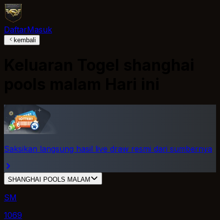
Daftar
Masuk
kembali
Keluaran Togel
shanghai
pools malam
Hari ini
Saksikan langsung hasil live draw resmi dari sumbernya
SHANGHAI POOLS MALAM
SM
1069