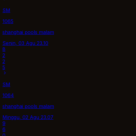
SM
1065
shanghai pools malam
Senin, 03 Agu
23.10
8
2
2
5
SM
1064
shanghai pools malam
Minggu, 02 Agu
23.07
9
6
0