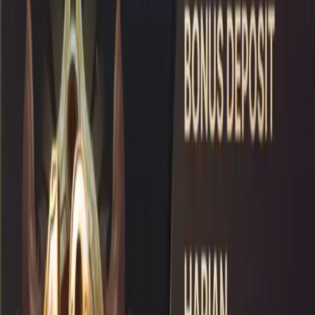
📈 Syarat TO: 1x dari total saldo (deposit + bonus)
📆 Berlaku 1x per akun per hari
🧾 Contoh:
Deposit Rp 200.000 → Bonus 10% = Rp 20.000
(maksimal)
Total saldo: Rp 220.000 → Cukup mainkan TO 1x →
bisa withdraw!
📌 Syarat & Ketentuan:
▫️ Tidak Berlaku di Permainan MONEY ROLL & IRISH
CHARMS