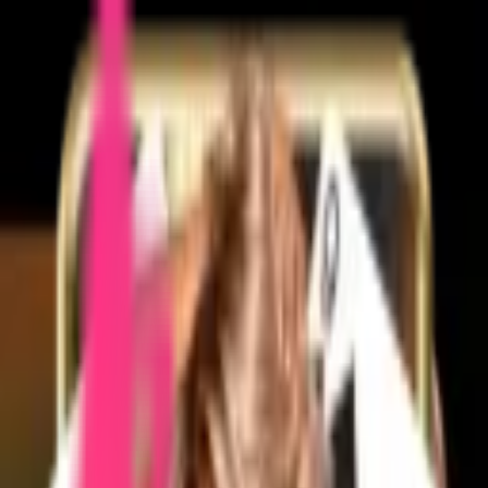
Daftar
Masuk
casino
Cari Permainan
clash of clans super rich
limbo+
spire+
mines+
plinko+
crash game
for you
slot
live casino
4
arcade
fishing
2603
635
104
21
Provider :
Sexy
Filter :
TERKENAL
Baccarat
Sexy