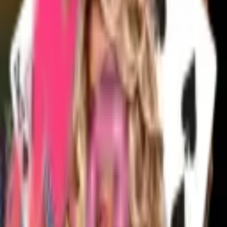
Roulette
Sexy
SicBo
Sexy
Thai Hi Lo
Sexy
Baccarat Classic
Sexy
Dragon Tiger
Sexy
Red Blue Duel
Sexy
Baccarat Insurance
Sexy
8
/
8
Game
Page
1
of
1
SINTOTO : Situs Slot Gacor
Maxwin Dan Slot Deposit
Qris Terpercaya
Selamat datang di SINTOTO
, gerbang utama bagi Anda
yang mencari situs slot gacor maxwin dengan sistem