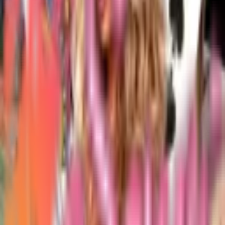
permainan paling adil dan transparan. Sebagai platform
terdepan di tahun 2026, SINTOTO menghadirkan
teknologi server mutakhir yang menjamin kelancaran
akses bagi setiap member. Kami berkomitmen
memberikan pengalaman bermain yang berkualitas
tinggi, memastikan setiap putaran memberikan peluang
terbaik untuk mencapai hasil maksimal dengan
dukungan keamanan data yang sangat ketat.
Kemudahan transaksi adalah prioritas kami di SINTOTO.
Melalui fitur slot deposit qris terpercaya, Anda kini dapat
melakukan pengisian saldo hanya dalam hitungan detik
secara otomatis selama 24 jam penuh. Sistem QRIS di
SINTOTO telah terintegrasi dengan berbagai aplikasi
pembayaran digital, memudahkan member untuk segera
masuk ke
situs slot gacor maxwin
tanpa harus
menunggu lama atau melalui proses konfirmasi manual
yang rumit.