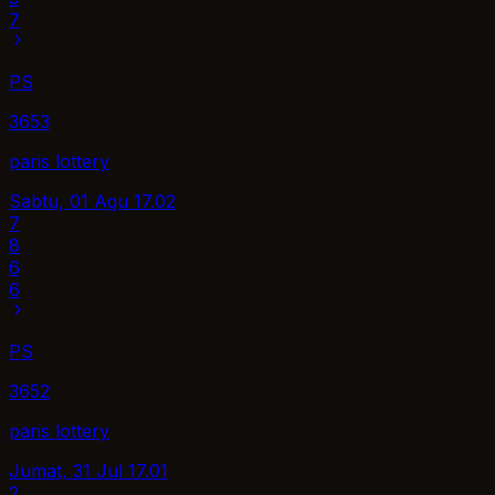
7
PS
3653
paris lottery
Sabtu, 01 Agu
17.02
7
8
6
6
PS
3652
paris lottery
Jumat, 31 Jul
17.01
2