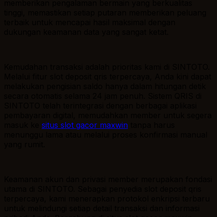
memberikan pengalaman bermain yang berkualitas
tinggi, memastikan setiap putaran memberikan peluang
terbaik untuk mencapai hasil maksimal dengan
dukungan keamanan data yang sangat ketat.
Kemudahan transaksi adalah prioritas kami di SINTOTO.
Melalui fitur slot deposit qris terpercaya, Anda kini dapat
melakukan pengisian saldo hanya dalam hitungan detik
secara otomatis selama 24 jam penuh. Sistem QRIS di
SINTOTO telah terintegrasi dengan berbagai aplikasi
pembayaran digital, memudahkan member untuk segera
masuk ke
situs slot gacor maxwin
tanpa harus
menunggu lama atau melalui proses konfirmasi manual
yang rumit.
Keamanan akun dan privasi member merupakan fondasi
utama di SINTOTO. Sebagai penyedia slot deposit qris
terpercaya, kami menerapkan protokol enkripsi terbaru
untuk melindungi setiap detail transaksi dan informasi