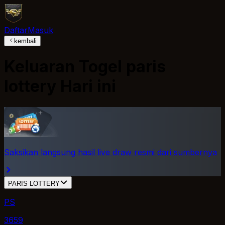
Daftar
Masuk
kembali
Keluaran Togel
paris
lottery
Hari ini
Saksikan langsung hasil live draw resmi dari sumbernya
PARIS LOTTERY
PS
3659