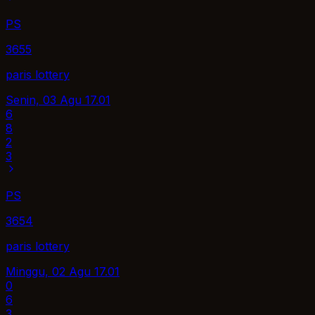
PS
3655
paris lottery
Senin, 03 Agu
17.01
6
8
2
3
PS
3654
paris lottery
Minggu, 02 Agu
17.01
0
6
3