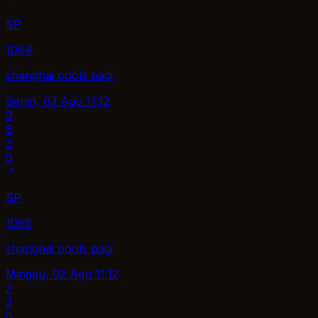
SP
1064
shanghai pools pagi
Senin, 03 Agu
11.12
9
8
3
0
SP
1063
shanghai pools pagi
Minggu, 02 Agu
11.12
2
3
0