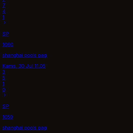
7
4
1
SP
1060
shanghai pools pagi
Kamis, 30 Jul
11.05
3
5
1
0
SP
1059
shanghai pools pagi