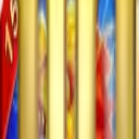
God Of Martial
Jili
Hot Chilli
Jili
Fortune Tree
Jili
Gem Party
Jili
Lucky Ball
Jili
Hyper Burst
Jili
Jungle King
Jili
Shanghai Beauty
Jili
Fa Fa Fa
Jili
Candy Baby
Jili
Hawaii Beauty
Jili
SevenSevenSeven
Jili
Bubble Beauty
Jili
FortunePig
Jili
Crazy777
Jili
Bao boon chin
Jili
Night City
Jili
Fengshen
Jili
Crazy FaFaFa
Jili
XiYangYang
Jili
Diamond Party
Jili
Golden Bank
Jili
Dragon Treasure
Jili