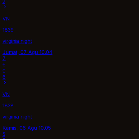
2
VN
1839
virginia night
Jumat, 07 Agu
10.04
7
6
0
6
VN
1838
virginia night
Kamis, 06 Agu
10.05
5