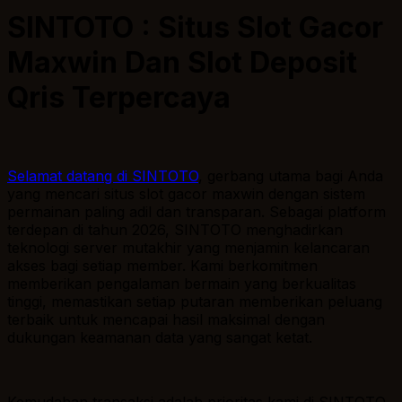
SINTOTO : Situs Slot Gacor
Maxwin Dan Slot Deposit
Qris Terpercaya
Selamat datang di SINTOTO
, gerbang utama bagi Anda
yang mencari situs slot gacor maxwin dengan sistem
permainan paling adil dan transparan. Sebagai platform
terdepan di tahun 2026, SINTOTO menghadirkan
teknologi server mutakhir yang menjamin kelancaran
akses bagi setiap member. Kami berkomitmen
memberikan pengalaman bermain yang berkualitas
tinggi, memastikan setiap putaran memberikan peluang
terbaik untuk mencapai hasil maksimal dengan
dukungan keamanan data yang sangat ketat.
Kemudahan transaksi adalah prioritas kami di SINTOTO.