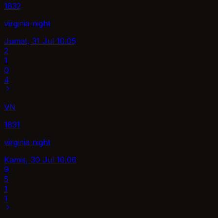
1832
virginia night
Jumat, 31 Jul
10.05
2
1
0
4
VN
1831
virginia night
Kamis, 30 Jul
10.06
9
5
1
1