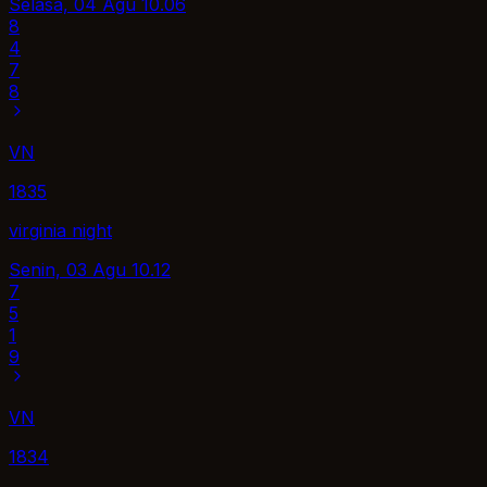
Selasa, 04 Agu
10.06
8
4
7
8
VN
1835
virginia night
Senin, 03 Agu
10.12
7
5
1
9
VN
1834