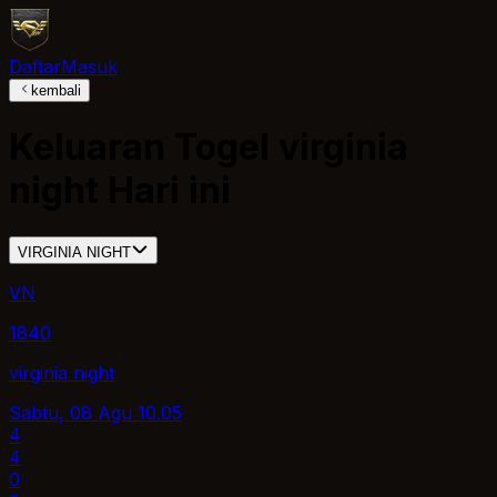
Daftar
Masuk
kembali
Keluaran Togel
virginia
night
Hari ini
VIRGINIA NIGHT
VN
1840
virginia night
Sabtu, 08 Agu
10.05
4
4
0