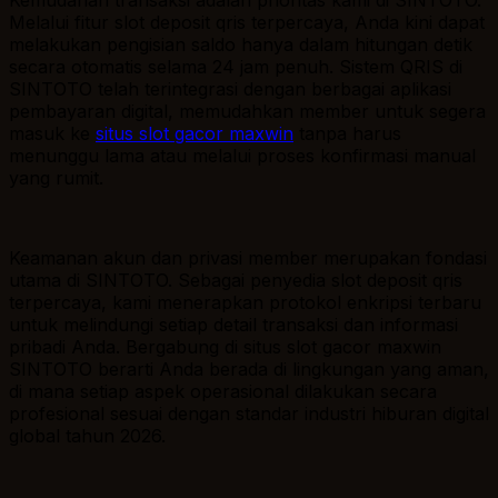
Melalui fitur slot deposit qris terpercaya, Anda kini dapat
melakukan pengisian saldo hanya dalam hitungan detik
secara otomatis selama 24 jam penuh. Sistem QRIS di
SINTOTO telah terintegrasi dengan berbagai aplikasi
pembayaran digital, memudahkan member untuk segera
masuk ke
situs slot gacor maxwin
tanpa harus
menunggu lama atau melalui proses konfirmasi manual
yang rumit.
Keamanan akun dan privasi member merupakan fondasi
utama di SINTOTO. Sebagai penyedia slot deposit qris
terpercaya, kami menerapkan protokol enkripsi terbaru
untuk melindungi setiap detail transaksi dan informasi
pribadi Anda. Bergabung di situs slot gacor maxwin
SINTOTO berarti Anda berada di lingkungan yang aman,
di mana setiap aspek operasional dilakukan secara
profesional sesuai dengan standar industri hiburan digital
global tahun 2026.