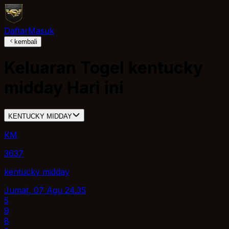
Daftar
Masuk
kembali
Keluaran Togel
kentucky
midday
Hari ini
KENTUCKY MIDDAY
KM
3637
kentucky midday
Jumat, 07 Agu
24.35
5
9
8