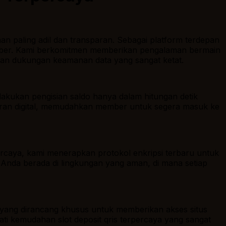
n paling adil dan transparan. Sebagai platform terdepan
ember. Kami berkomitmen memberikan pengalaman bermain
ngan dukungan keamanan data yang sangat ketat.
elakukan pengisian saldo hanya dalam hitungan detik
yaran digital, memudahkan member untuk segera masuk ke
rcaya, kami menerapkan protokol enkripsi terbaru untuk
i Anda berada di lingkungan yang aman, di mana setiap
yang dirancang khusus untuk memberikan akses situs
mati kemudahan slot deposit qris terpercaya yang sangat