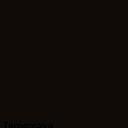
s Terpercaya