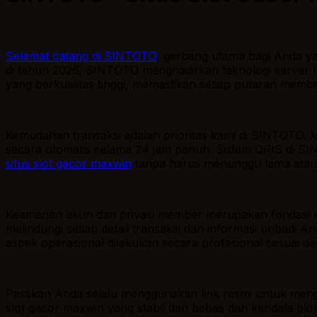
Selamat datang di SINTOTO
, gerbang utama bagi Anda ya
di tahun 2026, SINTOTO menghadirkan teknologi server
yang berkualitas tinggi, memastikan setiap putaran mem
Kemudahan transaksi adalah prioritas kami di SINTOTO. Mel
secara otomatis selama 24 jam penuh. Sistem QRIS di SI
situs slot gacor maxwin
tanpa harus menunggu lama atau m
Keamanan akun dan privasi member merupakan fondasi uta
melindungi setiap detail transaksi dan informasi pribadi
aspek operasional dilakukan secara profesional sesuai den
Pastikan Anda selalu menggunakan link resmi untuk m
slot gacor maxwin yang stabil dan bebas dari kendala blok