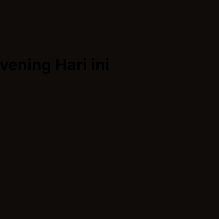
evening
Hari ini