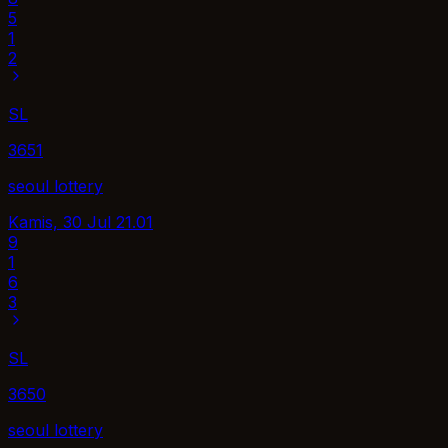
5
1
2
SL
3651
seoul lottery
Kamis, 30 Jul
21.01
9
1
6
3
SL
3650
seoul lottery