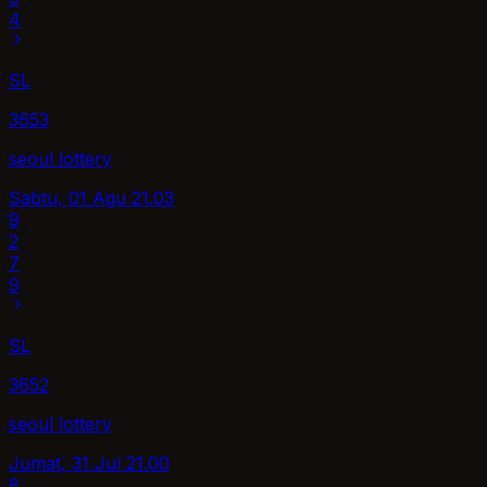
4
SL
3653
seoul lottery
Sabtu, 01 Agu
21.03
9
2
7
9
SL
3652
seoul lottery
Jumat, 31 Jul
21.00
8