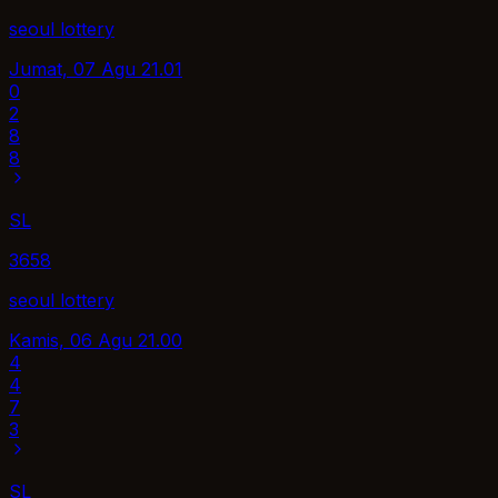
seoul lottery
Jumat, 07 Agu
21.01
0
2
8
8
SL
3658
seoul lottery
Kamis, 06 Agu
21.00
4
4
7
3
SL