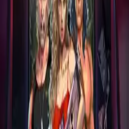
memberikan pengalaman bermain yang berkualitas
tinggi, memastikan setiap putaran memberikan peluang
terbaik untuk mencapai hasil maksimal dengan
dukungan keamanan data yang sangat ketat.
Kemudahan transaksi adalah prioritas kami di SINTOTO.
Melalui fitur slot deposit qris terpercaya, Anda kini dapat
melakukan pengisian saldo hanya dalam hitungan detik
secara otomatis selama 24 jam penuh. Sistem QRIS di
SINTOTO telah terintegrasi dengan berbagai aplikasi
pembayaran digital, memudahkan member untuk segera
masuk ke
situs slot gacor maxwin
tanpa harus
menunggu lama atau melalui proses konfirmasi manual
yang rumit.
Keamanan akun dan privasi member merupakan fondasi
utama di SINTOTO. Sebagai penyedia slot deposit qris
terpercaya, kami menerapkan protokol enkripsi terbaru
untuk melindungi setiap detail transaksi dan informasi