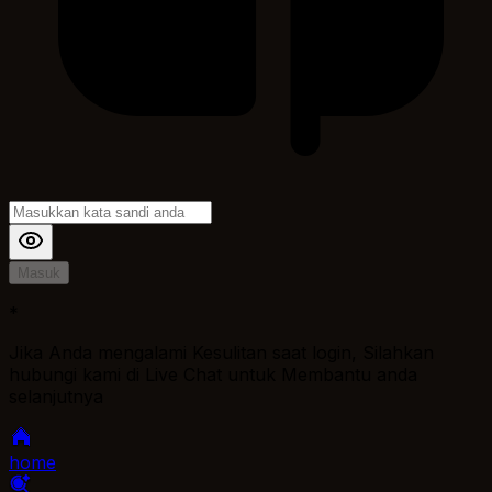
Masuk
*
Jika Anda mengalami Kesulitan saat login, Silahkan
hubungi kami di Live Chat untuk Membantu anda
selanjutnya
home