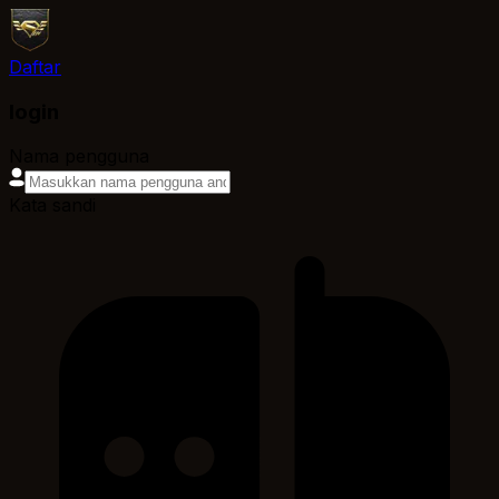
Daftar
login
Nama pengguna
Kata sandi