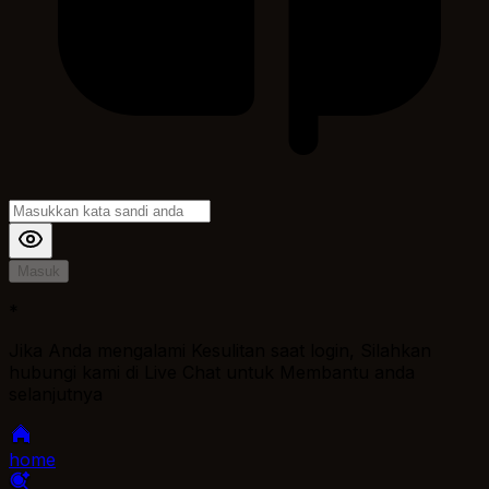
Masuk
*
Jika Anda mengalami Kesulitan saat login, Silahkan
hubungi kami di Live Chat untuk Membantu anda
selanjutnya
home