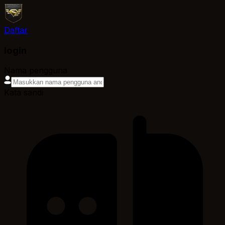
Daftar
login
Nama pengguna
Kata sandi