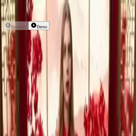
Daftar
Masuk
Mainkan
Demo
Insurance Baccarat
evolutiongaming
kembali
SINTOTO : Situs Slot Gacor
Maxwin Dan Slot Deposit
Qris Terpercaya
Selamat datang di SINTOTO
, gerbang utama bagi Anda
yang mencari situs slot gacor maxwin dengan sistem
permainan paling adil dan transparan. Sebagai platform
terdepan di tahun 2026, SINTOTO menghadirkan
teknologi server mutakhir yang menjamin kelancaran
akses bagi setiap member. Kami berkomitmen