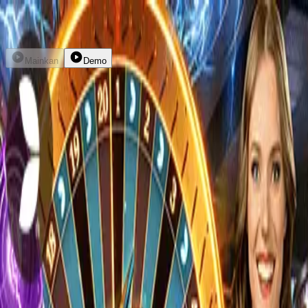
Daftar
Masuk
Mainkan
Demo
Lightning Storm
evolutiongaming
kembali
SINTOTO : Situs Slot Gacor
Maxwin Dan Slot Deposit
Qris Terpercaya
Selamat datang di SINTOTO
, gerbang utama bagi Anda
yang mencari situs slot gacor maxwin dengan sistem
permainan paling adil dan transparan. Sebagai platform
terdepan di tahun 2026, SINTOTO menghadirkan
teknologi server mutakhir yang menjamin kelancaran
akses bagi setiap member. Kami berkomitmen