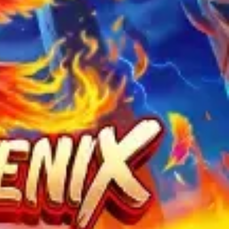
rcaya, kami menerapkan protokol enkripsi terbaru untuk
i Anda berada di lingkungan yang aman, di mana setiap
yang dirancang khusus untuk memberikan akses situs
mati kemudahan slot deposit qris terpercaya yang sangat
 tidak hanya dikenal sebagai situs slot gacor maxwin,
t deposit qris terpercaya dan dukungan tim profesional
di Indonesia.