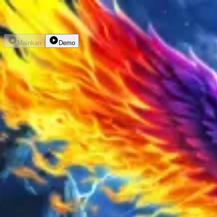
Daftar
Masuk
Mainkan
Demo
Lucky Phoenix
fatpanda
kembali
SINTOTO : Situs Slot Gacor 
Selamat datang di SINTOTO
, gerbang utama bagi Anda ya
di tahun 2026, SINTOTO menghadirkan teknologi server
yang berkualitas tinggi, memastikan setiap putaran mem
Kemudahan transaksi adalah prioritas kami di SINTOTO. Mel
secara otomatis selama 24 jam penuh. Sistem QRIS di SI
situs slot gacor maxwin
tanpa harus menunggu lama atau m