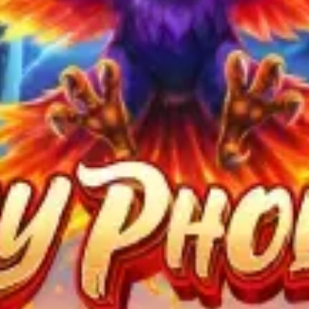
ma di SINTOTO. Sebagai penyedia slot deposit qris terpe
 Anda. Bergabung di situs slot gacor maxwin SINTOTO berart
gan standar industri hiburan digital global tahun 2026.
engakses SINTOTO. Kami menyediakan
link alternatif
terbaru 
ir nawala. Melalui link ini, Anda juga bisa langsung menik
bile Android, iOS, maupun desktop komputer Anda.
nan pelanggan bintang lima yang tersedia setiap saat. Kami
an member melalui bantuan teknis yang sigap. Integrasi slo
ing andal dan konsisten di kelasnya bagi seluruh pengguna 