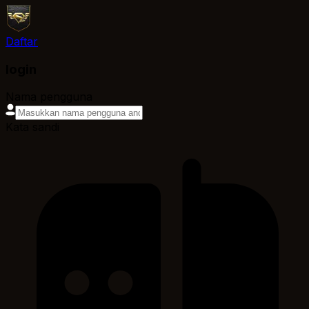
Daftar
login
Nama pengguna
Kata sandi