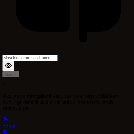
Masuk
*
Jika Anda mengalami Kesulitan saat login, Silahkan
hubungi kami di Live Chat untuk Membantu anda
selanjutnya
home