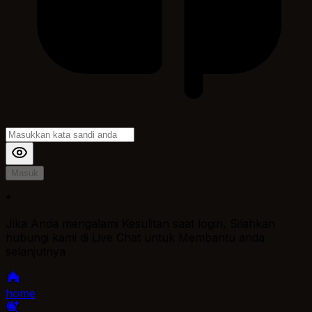
Masuk
*
Jika Anda mengalami Kesulitan saat login, Silahkan
hubungi kami di Live Chat untuk Membantu anda
selanjutnya
home