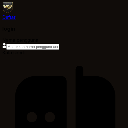
Daftar
login
Nama pengguna
Kata sandi