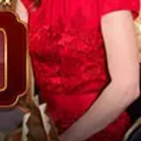
rcaya, kami menerapkan protokol enkripsi terbaru untuk
i Anda berada di lingkungan yang aman, di mana setiap
yang dirancang khusus untuk memberikan akses situs
mati kemudahan slot deposit qris terpercaya yang sangat
 tidak hanya dikenal sebagai situs slot gacor maxwin,
t deposit qris terpercaya dan dukungan tim profesional
di Indonesia.