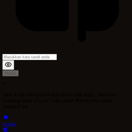
Masuk
*
Jika Anda mengalami Kesulitan saat login, Silahkan
hubungi kami di Live Chat untuk Membantu anda
selanjutnya
home