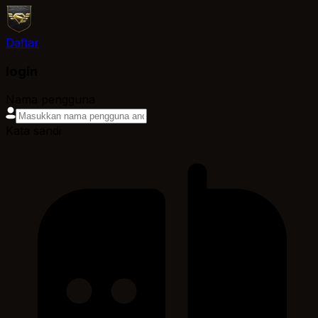
Daftar
login
Nama pengguna
Kata sandi