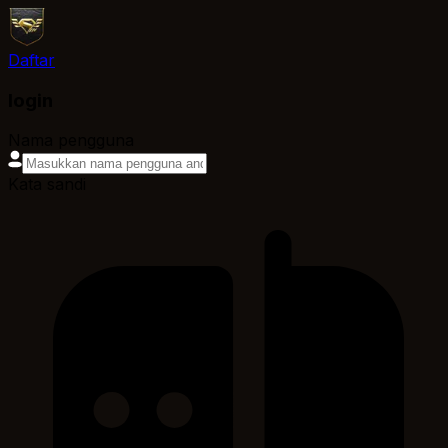
Daftar
login
Nama pengguna
Kata sandi