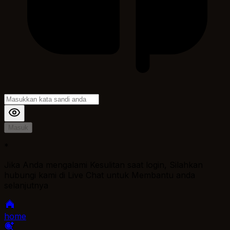
Masuk
*
Jika Anda mengalami Kesulitan saat login, Silahkan
hubungi kami di Live Chat untuk Membantu anda
selanjutnya
home