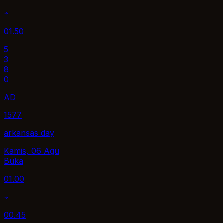
01.50
5
3
8
0
AD
1577
arkansas day
Kamis, 06 Agu
Buka
01.00
00.45