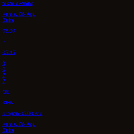
texas evening
Kamis, 06 Agu
Buka
06.00
05.45
8
0
7
7
OE
3138
oregon 06.00 wib
Kamis, 06 Agu
Buka