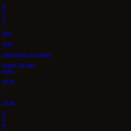
8
8
0
4
WM
3138
washington dc midday
Kamis, 06 Agu
Buka
00.55
00.40
8
2
4
7