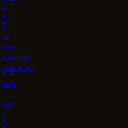
7
3
8
8
OK
3658
osaka lottery
Kamis, 06 Agu
Buka
09.00
08.50
5
8
9