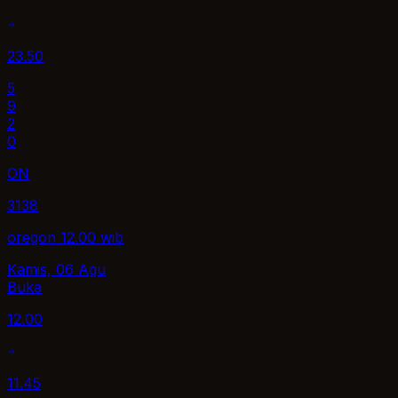
23.50
5
9
2
0
ON
3138
oregon 12.00 wib
Kamis, 06 Agu
Buka
12.00
11.45