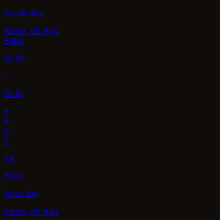
florida day
Kamis, 06 Agu
Buka
00.30
00.15
3
9
0
7
TX
2690
texas day
Kamis, 06 Agu