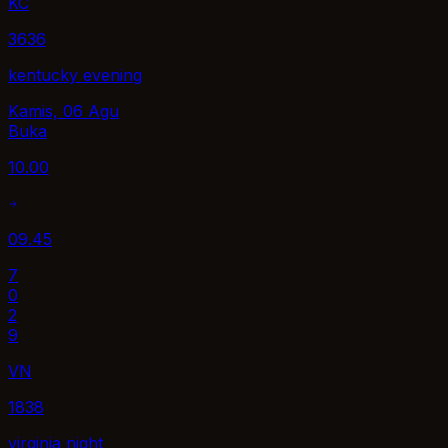
KC
3636
kentucky evening
Kamis, 06 Agu
Buka
10.00
09.45
7
0
2
9
VN
1838
virginia night