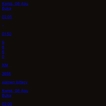
Kamis, 06 Agu
Buka
02.05
01.50
9
8
6
0
XM
3658
xiamen lottery
Kamis, 06 Agu
Buka
02.00