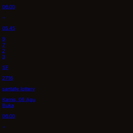
06.00
05.45
9
7
2
3
SF
2716
santafe lottery
Kamis, 06 Agu
Buka
06.00