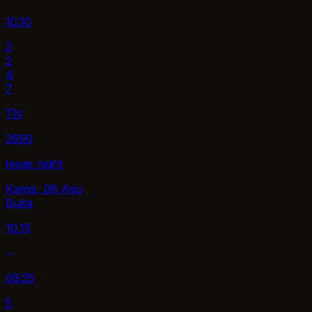
10.10
2
2
4
7
TN
2690
texas night
Kamis, 06 Agu
Buka
10.15
09.55
5